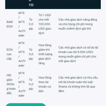
H
TỪ
MT4
Từ 1 USD
/
Từ
cho mỗi
Các nhà giao dịch năng động
RAW
MT5
0,0
100.000
và chú trọng chi phí mong
ECN
/
pip
USD giao
muốn chênh lệch giá thô
ActTr
dịch
ader
MT4
Hoa hồng
/
Các nhà giao dịch có số dư tài
ECN
Từ
giảm khi
MT5
khoản cao (từ 5.000 USD)
cao
0,0
khối lượng
/
mong muốn giảm chi phí cho
cấp
pip
giao dịch
ActTr
mỗi giao dịch
tăng
ader
MT4
Hồi
/
Hoa hồng
Các nhà giao dịch có nhu cầu
giáo
Từ
MT5
theo tài
mở tài khoản tuân thủ luật
(Khôn
0,0
/
khoản cơ
Sharia và không tính lãi qua
g hoán
pip
ActTr
bản
đêm
đổi)
ader