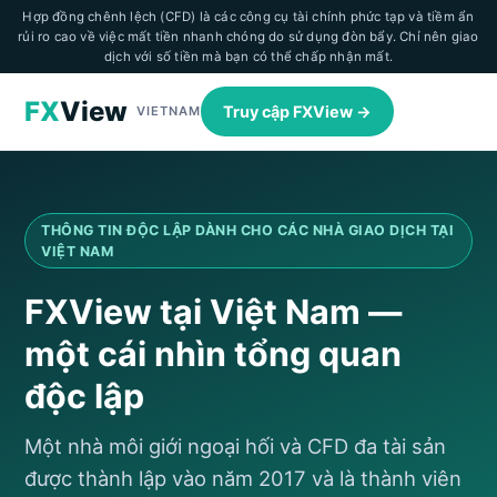
Hợp đồng chênh lệch (CFD) là các công cụ tài chính phức tạp và tiềm ẩn
rủi ro cao về việc mất tiền nhanh chóng do sử dụng đòn bẩy. Chỉ nên giao
dịch với số tiền mà bạn có thể chấp nhận mất.
FX
View
Truy cập FXView →
VIETNAM
THÔNG TIN ĐỘC LẬP DÀNH CHO CÁC NHÀ GIAO DỊCH TẠI
VIỆT NAM
FXView tại Việt Nam —
một cái nhìn tổng quan
độc lập
Một nhà môi giới ngoại hối và CFD đa tài sản
được thành lập vào năm 2017 và là thành viên