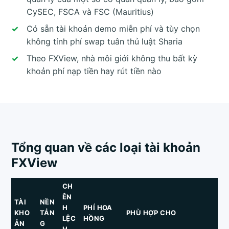
CySEC, FSCA và FSC (Mauritius)
Có sẵn tài khoản demo miễn phí và tùy chọn
không tính phí swap tuân thủ luật Sharia
Theo FXView, nhà môi giới không thu bất kỳ
khoản phí nạp tiền hay rút tiền nào
Tổng quan về các loại tài khoản
FXView
CH
ÊN
TÀI
NỀN
H
PHÍ HOA
KHO
TẢN
PHÙ HỢP CHO
LỆC
HỒNG
ẢN
G