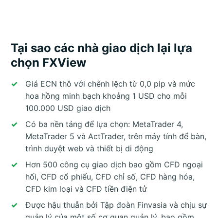
Tại sao các nhà giao dịch lại lựa
chọn FXView
Giá ECN thô với chênh lệch từ 0,0 pip và mức
hoa hồng minh bạch khoảng 1 USD cho mỗi
100.000 USD giao dịch
Có ba nền tảng để lựa chọn: MetaTrader 4,
MetaTrader 5 và ActTrader, trên máy tính để bàn,
trình duyệt web và thiết bị di động
Hơn 500 công cụ giao dịch bao gồm CFD ngoại
hối, CFD cổ phiếu, CFD chỉ số, CFD hàng hóa,
CFD kim loại và CFD tiền điện tử
Được hậu thuẫn bởi Tập đoàn Finvasia và chịu sự
quản lý của một số cơ quan quản lý, bao gồm